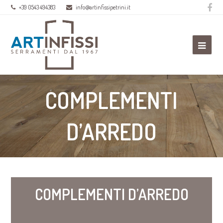
Fa
+39 0543 494383
info@artinfissipetrini.it
Ope
Mobi
Men
COMPLEMENTI
D’ARREDO
COMPLEMENTI D’ARREDO